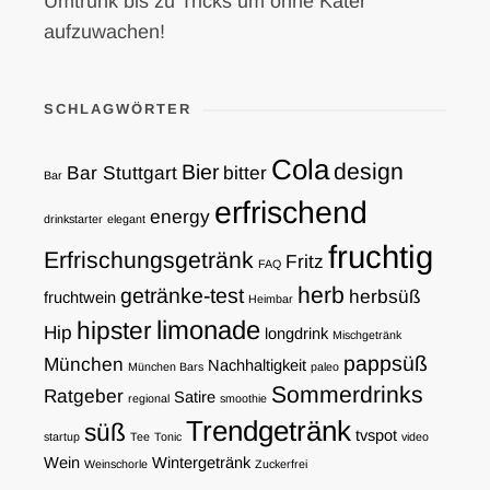
Umtrunk bis zu Tricks um ohne Kater
aufzuwachen!
SCHLAGWÖRTER
Cola
design
Bier
Bar Stuttgart
bitter
Bar
erfrischend
energy
drinkstarter
elegant
fruchtig
Erfrischungsgetränk
Fritz
FAQ
herb
getränke-test
herbsüß
fruchtwein
Heimbar
limonade
hipster
Hip
longdrink
Mischgetränk
pappsüß
München
Nachhaltigkeit
München Bars
paleo
Sommerdrinks
Ratgeber
Satire
regional
smoothie
Trendgetränk
süß
tvspot
startup
Tee
Tonic
video
Wein
Wintergetränk
Weinschorle
Zuckerfrei