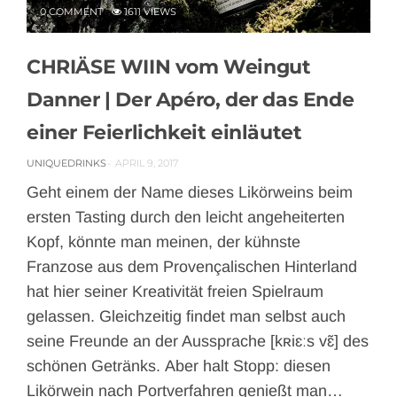
0 COMMENT
1611 VIEWS
CHRIÄSE WIIN vom Weingut
Danner | Der Apéro, der das Ende
einer Feierlichkeit einläutet
UNIQUEDRINKS
APRIL 9, 2017
Geht einem der Name dieses Likörweins beim
ersten Tasting durch den leicht angeheiterten
Kopf, könnte man meinen, der kühnste
Franzose aus dem Provençalischen Hinterland
hat hier seiner Kreativität freien Spielraum
gelassen. Gleichzeitig findet man selbst auch
seine Freunde an der Aussprache [kʀiɛːs vɛ͂] des
schönen Getränks. Aber halt Stopp: diesen
Likörwein nach Portverfahren genießt man…