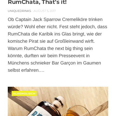
RumChata, That’s it!
UNIQUEDRINKS
AUGUST 5, 2017
Ob Captain Jack Sparrow Cremeliköre trinken
würde? Wohl eher nicht. Fest steht jedoch, dass
RumChata die Karibik ins Glas bringt, wie der
komische Pirat sie auf Großleinwand wirft.
Warum RumChata the next big thing sein
könnte, durften wir beim Presseevent in
Münchens schnieker Bar Garçon im Gaumen
selbst erfahren.…
ALKOHOLISCH