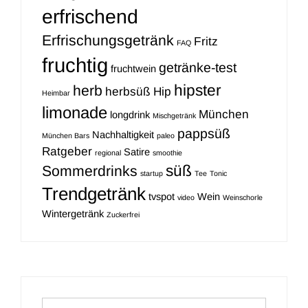
erfrischend
Erfrischungsgetränk
Fritz
FAQ
fruchtig
getränke-test
fruchtwein
hipster
herb
herbsüß
Hip
Heimbar
limonade
München
longdrink
Mischgetränk
pappsüß
Nachhaltigkeit
München Bars
paleo
Ratgeber
Satire
regional
smoothie
süß
Sommerdrinks
startup
Tee
Tonic
Trendgetränk
tvspot
Wein
video
Weinschorle
Wintergetränk
Zuckerfrei