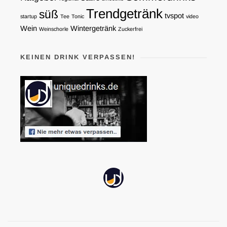
Trendgetränk
süß
tvspot
startup
Tee
Tonic
video
Wein
Wintergetränk
Weinschorle
Zuckerfrei
KEINEN DRINK VERPASSEN!