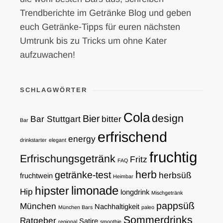
Trendberichte im Getränke Blog und geben
euch Getränke-Tipps für euren nächsten
Umtrunk bis zu Tricks um ohne Kater
aufzuwachen!
SCHLAGWÖRTER
Cola
design
Bier
Bar Stuttgart
bitter
Bar
erfrischend
energy
drinkstarter
elegant
fruchtig
Erfrischungsgetränk
Fritz
FAQ
herb
getränke-test
herbsüß
fruchtwein
Heimbar
limonade
hipster
Hip
longdrink
Mischgetränk
pappsüß
München
Nachhaltigkeit
München Bars
paleo
Sommerdrinks
Ratgeber
Satire
regional
smoothie