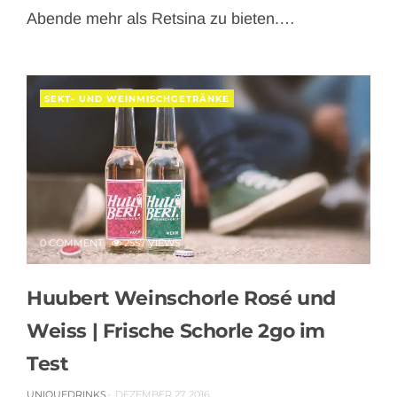
Abende mehr als Retsina zu bieten.…
SEKT- UND WEINMISCHGETRÄNKE
0 COMMENT
2557 VIEWS
Huubert Weinschorle Rosé und
Weiss | Frische Schorle 2go im
Test
UNIQUEDRINKS
DEZEMBER 27, 2016