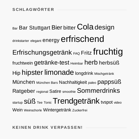
SCHLAGWÖRTER
Cola
design
Bier
Bar Stuttgart
bitter
Bar
erfrischend
energy
drinkstarter
elegant
fruchtig
Erfrischungsgetränk
Fritz
FAQ
herb
getränke-test
herbsüß
fruchtwein
Heimbar
limonade
hipster
Hip
longdrink
Mischgetränk
pappsüß
München
Nachhaltigkeit
München Bars
paleo
Sommerdrinks
Ratgeber
Satire
regional
smoothie
Trendgetränk
süß
tvspot
startup
Tee
Tonic
video
Wein
Wintergetränk
Weinschorle
Zuckerfrei
KEINEN DRINK VERPASSEN!