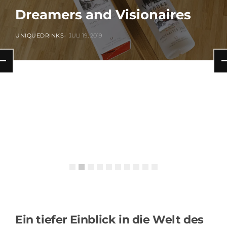
Dreamers and Visionaires
UNIQUEDRINKS
JULI 19, 2019
393 VIEWS
ALKOHOLISCH
Ein tiefer Einblick in die Welt des