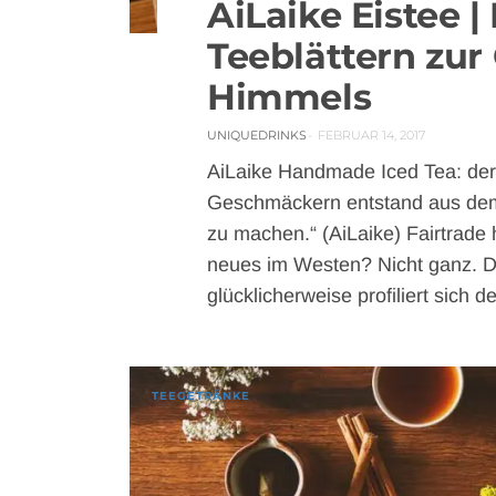
0 COMMENT
AiLaike Eistee |
1984 VIEWS
Teeblättern zur
Himmels
UNIQUEDRINKS
FEBRUAR 14, 2017
AiLaike Handmade Iced Tea: der 
Geschmäckern entstand aus dem k
zu machen.“ (AiLaike) Fairtrade 
neues im Westen? Nicht ganz. Di
glücklicherweise profiliert sich
TEEGETRÄNKE