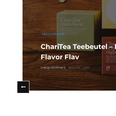
TEEGETRÄNKE
ChariTea Teebeutel 
Flavor Flav
UNIQUEDRINKS
JANUAR 1, 2017