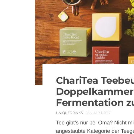
0 COMMENT
ChariTea Teebeu
2053 VIEWS
Doppelkammer
Fermentation z
UNIQUEDRINKS
JANUAR 1, 2017
Tee gibt’s nur bei Oma? Nicht mi
angestaubte Kategorie der Teeg