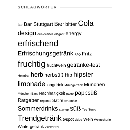
SCHLAGWÖRTER
Cola
Bier
Bar Stuttgart
bitter
Bar
design
energy
drinkstarter
elegant
erfrischend
Erfrischungsgetränk
Fritz
FAQ
fruchtig
getränke-test
fruchtwein
hipster
herb
herbsüß
Hip
Heimbar
limonade
München
longdrink
Mischgetränk
pappsüß
Nachhaltigkeit
München Bars
paleo
Ratgeber
Satire
regional
smoothie
süß
Sommerdrinks
startup
Tee
Tonic
Trendgetränk
tvspot
Wein
video
Weinschorle
Wintergetränk
Zuckerfrei