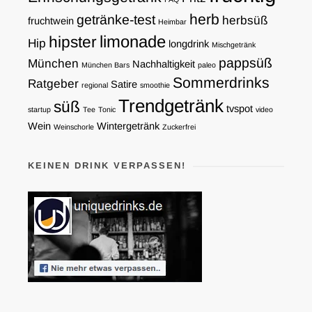
herb
getränke-test
herbsüß
fruchtwein
Heimbar
limonade
hipster
Hip
longdrink
Mischgetränk
pappsüß
München
Nachhaltigkeit
München Bars
paleo
Sommerdrinks
Ratgeber
Satire
regional
smoothie
Trendgetränk
süß
tvspot
startup
Tee
Tonic
video
Wein
Wintergetränk
Weinschorle
Zuckerfrei
KEINEN DRINK VERPASSEN!