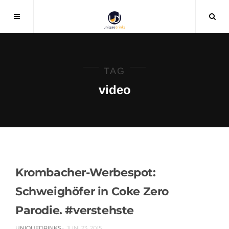
TAG
video
0 COMMENT
1807 VIEWS
BIER
Krombacher-Werbespot:
Schweighöfer in Coke Zero
Parodie. #verstehste
UNIQUEDRINKS
JUNI 23, 2015