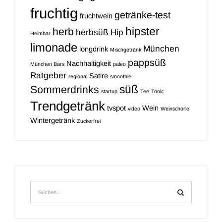
fruchtig
getränke-test
fruchtwein
hipster
herb
herbsüß
Hip
Heimbar
limonade
München
longdrink
Mischgetränk
pappsüß
Nachhaltigkeit
München Bars
paleo
Ratgeber
Satire
regional
smoothie
süß
Sommerdrinks
startup
Tee
Tonic
Trendgetränk
tvspot
Wein
video
Weinschorle
Wintergetränk
Zuckerfrei