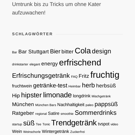
Umtrunk bis zu Tricks um ohne Kater
aufzuwachen!
SCHLAGWÖRTER
Cola
design
Bier
Bar Stuttgart
bitter
Bar
erfrischend
energy
drinkstarter
elegant
fruchtig
Erfrischungsgetränk
Fritz
FAQ
herb
getränke-test
herbsüß
fruchtwein
Heimbar
limonade
hipster
Hip
longdrink
Mischgetränk
pappsüß
München
Nachhaltigkeit
München Bars
paleo
Sommerdrinks
Ratgeber
Satire
regional
smoothie
Trendgetränk
süß
tvspot
startup
Tee
Tonic
video
Wein
Wintergetränk
Weinschorle
Zuckerfrei