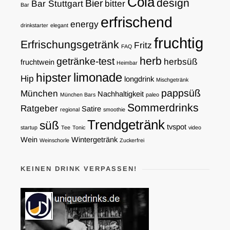
Cola
design
Bier
Bar Stuttgart
bitter
Bar
erfrischend
energy
drinkstarter
elegant
fruchtig
Erfrischungsgetränk
Fritz
FAQ
herb
getränke-test
herbsüß
fruchtwein
Heimbar
limonade
hipster
Hip
longdrink
Mischgetränk
pappsüß
München
Nachhaltigkeit
München Bars
paleo
Sommerdrinks
Ratgeber
Satire
regional
smoothie
Trendgetränk
süß
tvspot
startup
Tee
Tonic
video
Wein
Wintergetränk
Weinschorle
Zuckerfrei
KEINEN DRINK VERPASSEN!