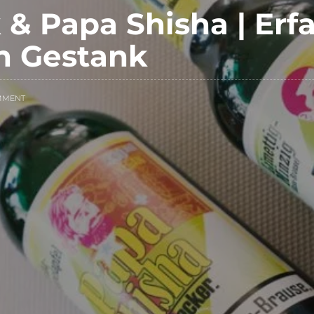
 & Papa Shisha | Erf
n Gestank
MMENT