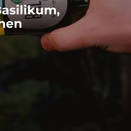
asilikum,
chen