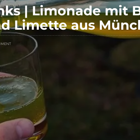
nks | Limonade mit B
nd Limette aus Mün
MMENT