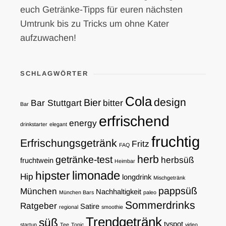
euch Getränke-Tipps für euren nächsten
Umtrunk bis zu Tricks um ohne Kater
aufzuwachen!
SCHLAGWÖRTER
Cola
design
Bier
Bar Stuttgart
bitter
Bar
erfrischend
energy
drinkstarter
elegant
fruchtig
Erfrischungsgetränk
Fritz
FAQ
herb
getränke-test
herbsüß
fruchtwein
Heimbar
limonade
hipster
Hip
longdrink
Mischgetränk
pappsüß
München
Nachhaltigkeit
München Bars
paleo
Sommerdrinks
Ratgeber
Satire
regional
smoothie
Trendgetränk
süß
tvspot
startup
Tee
Tonic
video