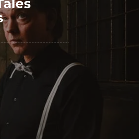
Tales
s