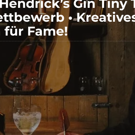
Hendrick’s Gin Tiny 
ttbewerb • Kreative
 für Fame!