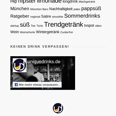
limonade
hipster
Hip
longdrink
Mischgetränk
pappsüß
München
Nachhaltigkeit
München Bars
paleo
Sommerdrinks
Ratgeber
Satire
regional
smoothie
Trendgetränk
süß
tvspot
startup
Tee
Tonic
video
Wein
Wintergetränk
Weinschorle
Zuckerfrei
KEINEN DRINK VERPASSEN!