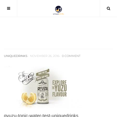
qyuzu-tonic-water-test-uniquedrinks
UNIQUEDRINKS
NOVEMBER 26, 2016
0 COMMENT
qyuzu-tonic-water-test-uniquedrinks