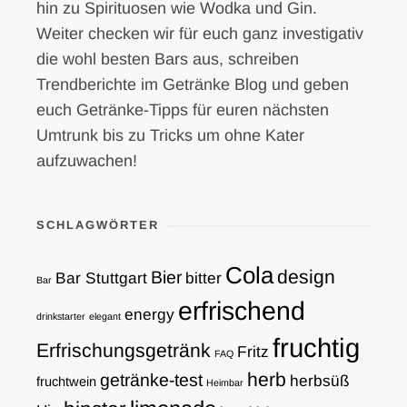
hin zu Spirituosen wie Wodka und Gin.
Weiter checken wir für euch ganz investigativ
die wohl besten Bars aus, schreiben
Trendberichte im Getränke Blog und geben
euch Getränke-Tipps für euren nächsten
Umtrunk bis zu Tricks um ohne Kater
aufzuwachen!
SCHLAGWÖRTER
Cola
design
Bier
Bar Stuttgart
bitter
Bar
erfrischend
energy
drinkstarter
elegant
fruchtig
Erfrischungsgetränk
Fritz
FAQ
herb
getränke-test
herbsüß
fruchtwein
Heimbar