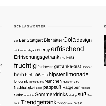
SCHLAGWÖRTER
Cola
design
Bier
Bar Stuttgart
bitter
Bar
erfrischend
energy
drinkstarter
elegant
Erfrischungsgetränk
Fritz
FAQ
fruchtig
er
getränke-test
fruchtwein
Heimbar
a
limonade
hipster
herb
herbsüß
Hip
München
longdrink
Mischgetränk
München Bars
pappsüß
Ratgeber
Nachhaltigkeit
paleo
regional
süß
Sommerdrinks
Satire
smoothie
startup
Tee
Trendgetränk
tvspot
Wein
Tonic
video
r