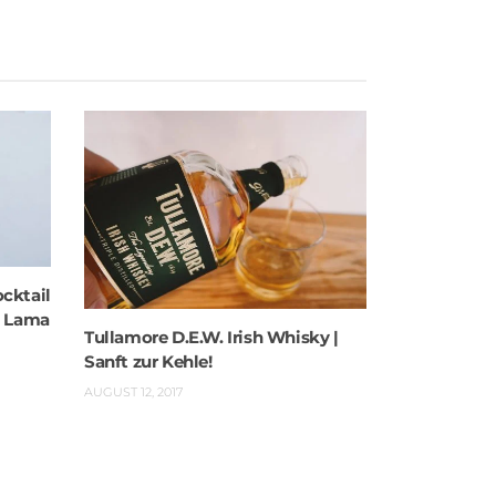
cktail
t Lama
Tullamore D.E.W. Irish Whisky |
Sanft zur Kehle!
AUGUST 12, 2017