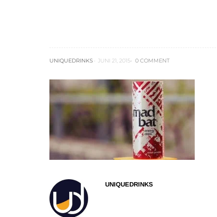
mad_bat-Energy-d
getränk-blog-test
UNIQUEDRINKS
JUNI 21, 2015
0 COMMENT
UNIQUEDRINKS