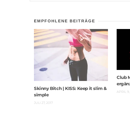
EMPFOHLENE BEITRÄGE
Club 
ergän
Skinny Bitch | KISS: Keep it slim &
APRIL 9,
simple
JULI 27, 2017