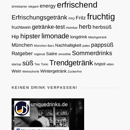
erfrischend
energy
drinkstarter
elegant
fruchtig
Erfrischungsgetränk
Fritz
FAQ
herb
getränke-test
herbsüß
fruchtwein
Heimbar
limonade
hipster
Hip
longdrink
Mischgetränk
pappsüß
München
Nachhaltigkeit
München Bars
paleo
Sommerdrinks
Ratgeber
Satire
regional
smoothie
Trendgetränk
süß
tvspot
startup
Tee
Tonic
video
Wein
Wintergetränk
Weinschorle
Zuckerfrei
KEINEN DRINK VERPASSEN!