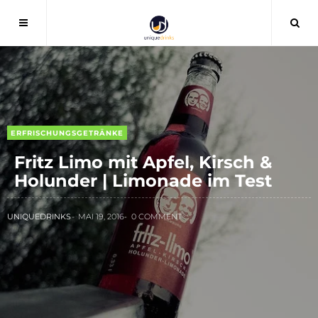
ERFRISCHUNGSGETRÄNKE
Fritz Limo mit Apfel, Kirsch &
Holunder | Limonade im Test
UNIQUEDRINKS
MAI 19, 2016
0 COMMENT