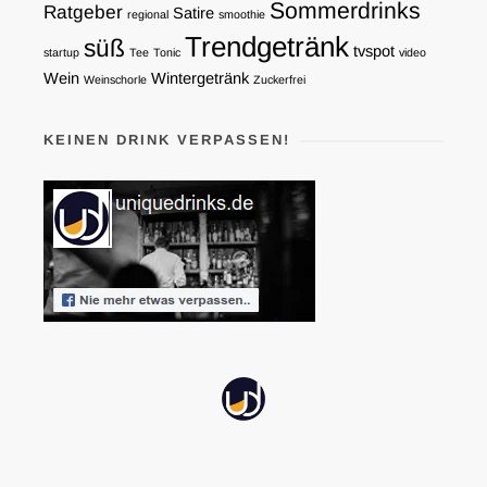
Sommerdrinks
Ratgeber
Satire
regional
smoothie
Trendgetränk
süß
tvspot
startup
Tee
Tonic
video
Wein
Wintergetränk
Weinschorle
Zuckerfrei
KEINEN DRINK VERPASSEN!