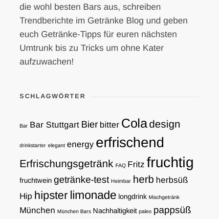
die wohl besten Bars aus, schreiben
Trendberichte im Getränke Blog und geben
euch Getränke-Tipps für euren nächsten
Umtrunk bis zu Tricks um ohne Kater
aufzuwachen!
SCHLAGWÖRTER
Cola
design
Bier
Bar Stuttgart
bitter
Bar
erfrischend
energy
drinkstarter
elegant
fruchtig
Erfrischungsgetränk
Fritz
FAQ
herb
getränke-test
herbsüß
fruchtwein
Heimbar
limonade
hipster
Hip
longdrink
Mischgetränk
pappsüß
München
Nachhaltigkeit
München Bars
paleo