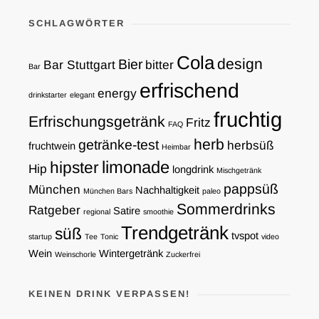
SCHLAGWÖRTER
Cola
design
Bier
Bar Stuttgart
bitter
Bar
erfrischend
energy
drinkstarter
elegant
fruchtig
Erfrischungsgetränk
Fritz
FAQ
herb
getränke-test
herbsüß
fruchtwein
Heimbar
limonade
hipster
Hip
longdrink
Mischgetränk
pappsüß
München
Nachhaltigkeit
München Bars
paleo
Sommerdrinks
Ratgeber
Satire
regional
smoothie
Trendgetränk
süß
tvspot
startup
Tee
Tonic
video
Wein
Wintergetränk
Weinschorle
Zuckerfrei
KEINEN DRINK VERPASSEN!