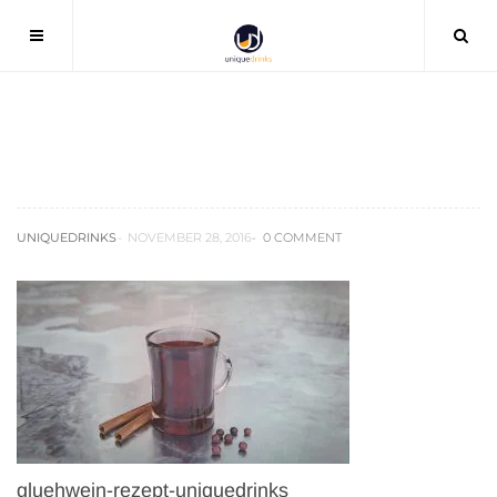
gluehwein-rezept-uniquedrinks
UNIQUEDRINKS
NOVEMBER 28, 2016
0 COMMENT
gluehwein-rezept-uniquedrinks