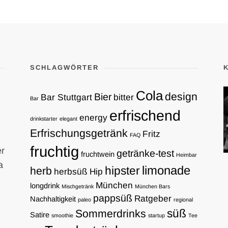
SCHLAGWÖRTER
Cola
design
Bier
Bar Stuttgart
bitter
Bar
erfrischend
energy
drinkstarter
elegant
Erfrischungsgetränk
Fritz
FAQ
fruchtig
er
getränke-test
fruchtwein
Heimbar
a
limonade
hipster
herb
herbsüß
Hip
München
longdrink
Mischgetränk
München Bars
pappsüß
Ratgeber
Nachhaltigkeit
paleo
regional
süß
Sommerdrinks
Satire
smoothie
startup
Tee