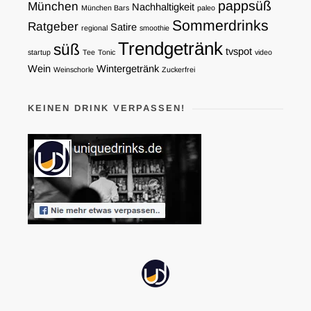
pappsüß
München
Nachhaltigkeit
München Bars
paleo
Sommerdrinks
Ratgeber
Satire
regional
smoothie
Trendgetränk
süß
tvspot
startup
Tee
Tonic
video
Wein
Wintergetränk
Weinschorle
Zuckerfrei
KEINEN DRINK VERPASSEN!