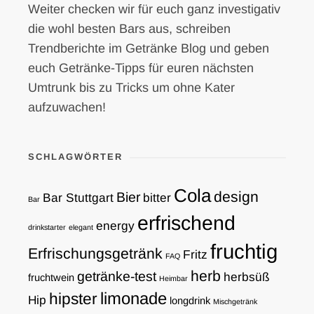
Weiter checken wir für euch ganz investigativ
die wohl besten Bars aus, schreiben
Trendberichte im Getränke Blog und geben
euch Getränke-Tipps für euren nächsten
Umtrunk bis zu Tricks um ohne Kater
aufzuwachen!
SCHLAGWÖRTER
Cola
design
Bier
Bar Stuttgart
bitter
Bar
erfrischend
energy
drinkstarter
elegant
fruchtig
Erfrischungsgetränk
Fritz
FAQ
herb
getränke-test
herbsüß
fruchtwein
Heimbar
limonade
hipster
Hip
longdrink
Mischgetränk