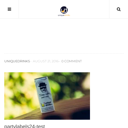
partylabels24-test
UNIQUEDRINKS
AUGUST 21, 2016
0 COMMENT
partylabels24-test