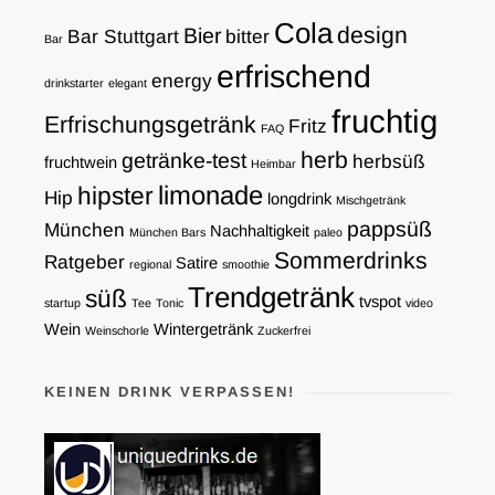
Cola
design
Bier
Bar Stuttgart
bitter
Bar
erfrischend
energy
drinkstarter
elegant
fruchtig
Erfrischungsgetränk
Fritz
FAQ
herb
getränke-test
herbsüß
fruchtwein
Heimbar
limonade
hipster
Hip
longdrink
Mischgetränk
pappsüß
München
Nachhaltigkeit
München Bars
paleo
Sommerdrinks
Ratgeber
Satire
regional
smoothie
Trendgetränk
süß
tvspot
startup
Tee
Tonic
video
Wein
Wintergetränk
Weinschorle
Zuckerfrei
KEINEN DRINK VERPASSEN!