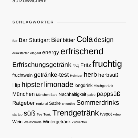
aufzuwachen!
SCHLAGWÖRTER
Cola
design
Bier
Bar Stuttgart
bitter
Bar
erfrischend
energy
drinkstarter
elegant
fruchtig
Erfrischungsgetränk
Fritz
FAQ
herb
getränke-test
herbsüß
fruchtwein
Heimbar
limonade
hipster
Hip
longdrink
Mischgetränk
pappsüß
München
Nachhaltigkeit
München Bars
paleo
Sommerdrinks
Ratgeber
Satire
regional
smoothie
Trendgetränk
süß
tvspot
startup
Tee
Tonic
video
Wein
Wintergetränk
Weinschorle
Zuckerfrei