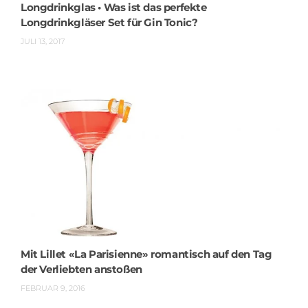
Longdrinkglas • Was ist das perfekte
Longdrinkgläser Set für Gin Tonic?
JULI 13, 2017
Mit Lillet «La Parisienne» romantisch auf den Tag
der Verliebten anstoßen
FEBRUAR 9, 2016