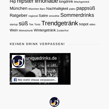
limonade
hipster
Hip
longdrink
Mischgetränk
pappsüß
München
Nachhaltigkeit
München Bars
paleo
Sommerdrinks
Ratgeber
Satire
regional
smoothie
Trendgetränk
süß
tvspot
startup
Tee
Tonic
video
Wein
Wintergetränk
Weinschorle
Zuckerfrei
KEINEN DRINK VERPASSEN!