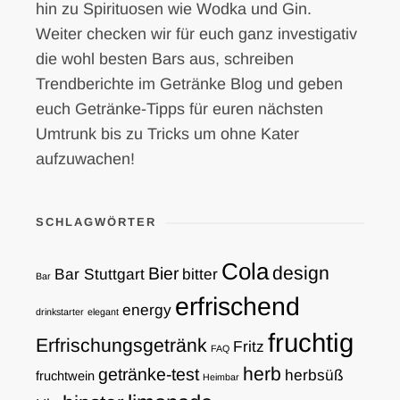
hin zu Spirituosen wie Wodka und Gin.
Weiter checken wir für euch ganz investigativ
die wohl besten Bars aus, schreiben
Trendberichte im Getränke Blog und geben
euch Getränke-Tipps für euren nächsten
Umtrunk bis zu Tricks um ohne Kater
aufzuwachen!
SCHLAGWÖRTER
Cola
design
Bier
Bar Stuttgart
bitter
Bar
erfrischend
energy
drinkstarter
elegant
fruchtig
Erfrischungsgetränk
Fritz
FAQ
herb
getränke-test
herbsüß
fruchtwein
Heimbar