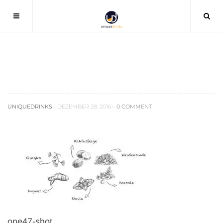
one47-shot
UNIQUEDRINKS
DEZEMBER 28, 2016
0 COMMENT
one47-shot