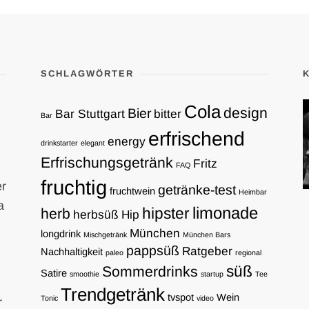
SCHLAGWÖRTER
Cola
design
Bier
Bar Stuttgart
bitter
Bar
erfrischend
energy
drinkstarter
elegant
Erfrischungsgetränk
Fritz
FAQ
fruchtig
er
getränke-test
fruchtwein
Heimbar
a
limonade
hipster
herb
herbsüß
Hip
München
longdrink
Mischgetränk
München Bars
pappsüß
Ratgeber
Nachhaltigkeit
paleo
regional
süß
Sommerdrinks
Satire
smoothie
startup
Tee
Trendgetränk
tvspot
Wein
Tonic
video
r