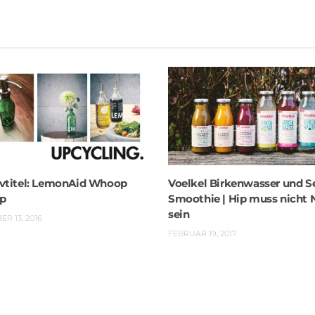
ivtitel: LemonAid Whoop
Voelkel Birkenwasser und S
p
Smoothie | Hip muss nicht 
sein
R 13, 2016
FEBRUAR 19, 2017