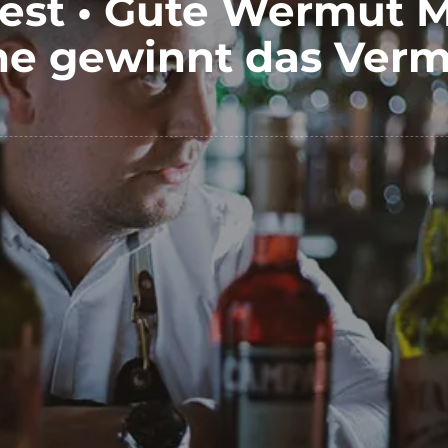
est • Gute Wermut 
he gewinnt das Ver