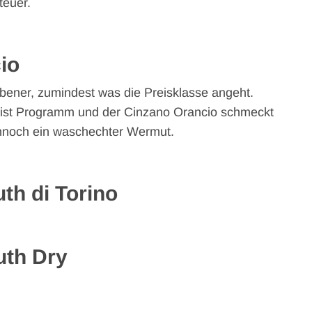
teuer.
io
bener, zumindest was die Preisklasse angeht.
 ist Programm und der Cinzano Orancio schmeckt
dennoch ein waschechter Wermut.
th di Torino
uth Dry