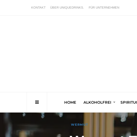
KONTAKT
ÜBER UNIQUEDRINKS.
FÜR UNTERNEHMEN
HOME
ALKOHOLFREI
SPIRIT
WERMUT