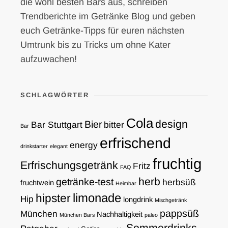
die wohl besten Bars aus, schreiben
Trendberichte im Getränke Blog und geben
euch Getränke-Tipps für euren nächsten
Umtrunk bis zu Tricks um ohne Kater
aufzuwachen!
SCHLAGWÖRTER
Cola
design
Bier
Bar Stuttgart
bitter
Bar
erfrischend
energy
drinkstarter
elegant
fruchtig
Erfrischungsgetränk
Fritz
FAQ
herb
getränke-test
herbsüß
fruchtwein
Heimbar
limonade
hipster
Hip
longdrink
Mischgetränk
pappsüß
München
Nachhaltigkeit
München Bars
paleo
Sommerdrinks