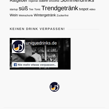
Ratgeber
Satire
regional
smoothie
Trendgetränk
süß
tvspot
startup
Tee
Tonic
video
Wein
Wintergetränk
Weinschorle
Zuckerfrei
KEINEN DRINK VERPASSEN!