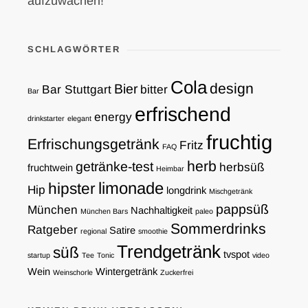
aufzuwachen!
SCHLAGWÖRTER
Cola
design
Bier
Bar Stuttgart
bitter
Bar
erfrischend
energy
drinkstarter
elegant
fruchtig
Erfrischungsgetränk
Fritz
FAQ
herb
getränke-test
herbsüß
fruchtwein
Heimbar
limonade
hipster
Hip
longdrink
Mischgetränk
pappsüß
München
Nachhaltigkeit
München Bars
paleo
Sommerdrinks
Ratgeber
Satire
regional
smoothie
Trendgetränk
süß
tvspot
startup
Tee
Tonic
video
Wein
Wintergetränk
Weinschorle
Zuckerfrei