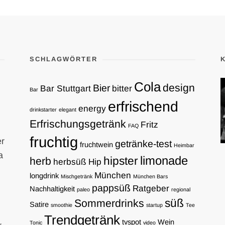
SCHLAGWÖRTER
Cola
design
Bier
Bar Stuttgart
bitter
Bar
erfrischend
energy
drinkstarter
elegant
Erfrischungsgetränk
Fritz
FAQ
fruchtig
er
getränke-test
fruchtwein
Heimbar
a
limonade
hipster
herb
herbsüß
Hip
München
longdrink
Mischgetränk
München Bars
pappsüß
Ratgeber
Nachhaltigkeit
paleo
regional
süß
Sommerdrinks
Satire
smoothie
startup
Tee
Trendgetränk
tvspot
Wein
Tonic
video