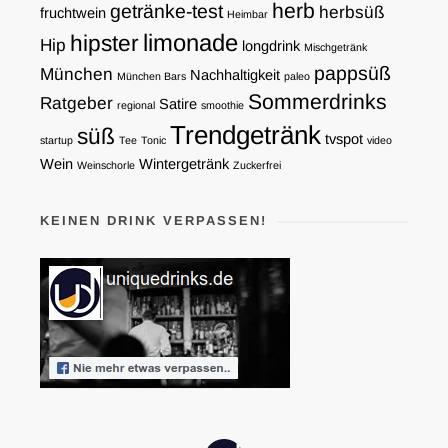
herb
getränke-test
herbsüß
fruchtwein
Heimbar
limonade
hipster
Hip
longdrink
Mischgetränk
pappsüß
München
Nachhaltigkeit
München Bars
paleo
Sommerdrinks
Ratgeber
Satire
regional
smoothie
Trendgetränk
süß
tvspot
startup
Tee
Tonic
video
Wein
Wintergetränk
Weinschorle
Zuckerfrei
KEINEN DRINK VERPASSEN!