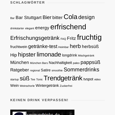
SCHLAGWÖRTER
Cola
design
Bier
Bar Stuttgart
bitter
Bar
erfrischend
energy
drinkstarter
elegant
fruchtig
Erfrischungsgetränk
Fritz
FAQ
herb
getränke-test
herbsüß
fruchtwein
Heimbar
limonade
hipster
Hip
longdrink
Mischgetränk
pappsüß
München
Nachhaltigkeit
München Bars
paleo
Sommerdrinks
Ratgeber
Satire
regional
smoothie
Trendgetränk
süß
tvspot
startup
Tee
Tonic
video
Wein
Wintergetränk
Weinschorle
Zuckerfrei
KEINEN DRINK VERPASSEN!