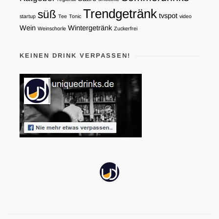
Trendgetränk
süß
tvspot
startup
Tee
Tonic
video
Wein
Wintergetränk
Weinschorle
Zuckerfrei
KEINEN DRINK VERPASSEN!