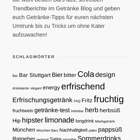
Trendberichte im Getränke Blog und geben
euch Getränke-Tipps für euren nächsten
Umtrunk bis zu Tricks um ohne Kater
aufzuwachen!
SCHLAGWÖRTER
Cola
design
Bier
Bar Stuttgart
bitter
Bar
erfrischend
energy
drinkstarter
elegant
fruchtig
Erfrischungsgetränk
Fritz
FAQ
herb
getränke-test
herbsüß
fruchtwein
Heimbar
limonade
hipster
Hip
longdrink
Mischgetränk
pappsüß
München
Nachhaltigkeit
München Bars
paleo
Sommerdrinks
Ratgeber
Satire
regional
smoothie