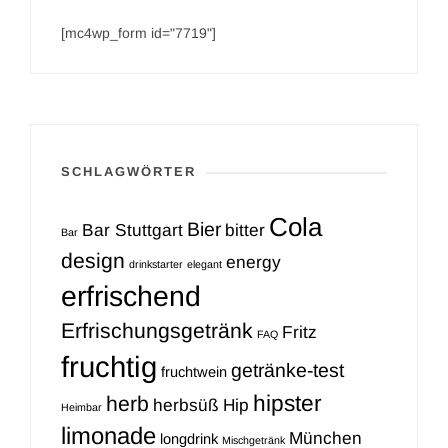
[mc4wp_form id="7719"]
SCHLAGWÖRTER
Cola
Bier
Bar Stuttgart
bitter
Bar
design
energy
drinkstarter
elegant
erfrischend
Erfrischungsgetränk
Fritz
FAQ
fruchtig
getränke-test
fruchtwein
hipster
herb
herbsüß
Hip
Heimbar
limonade
München
longdrink
Mischgetränk