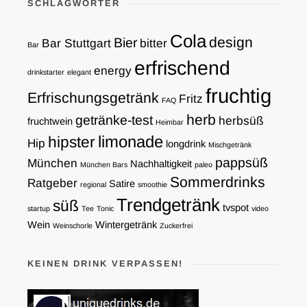
SCHLAGWÖRTER
Cola
design
Bier
Bar Stuttgart
bitter
Bar
erfrischend
energy
drinkstarter
elegant
fruchtig
Erfrischungsgetränk
Fritz
FAQ
herb
getränke-test
herbsüß
fruchtwein
Heimbar
limonade
hipster
Hip
longdrink
Mischgetränk
pappsüß
München
Nachhaltigkeit
München Bars
paleo
Sommerdrinks
Ratgeber
Satire
regional
smoothie
Trendgetränk
süß
tvspot
startup
Tee
Tonic
video
Wein
Wintergetränk
Weinschorle
Zuckerfrei
KEINEN DRINK VERPASSEN!