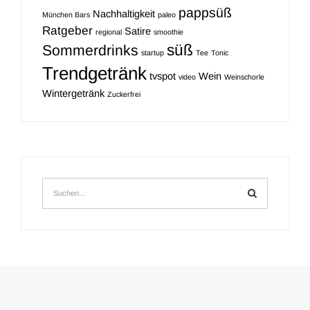
pappsüß
Nachhaltigkeit
München Bars
paleo
Ratgeber
Satire
regional
smoothie
süß
Sommerdrinks
startup
Tee
Tonic
Trendgetränk
tvspot
Wein
video
Weinschorle
Wintergetränk
Zuckerfrei