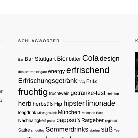
SCHLAGWÖRTER
Cola
design
Bier
Bar Stuttgart
bitter
Bar
erfrischend
energy
drinkstarter
elegant
Erfrischungsgetränk
Fritz
FAQ
fruchtig
er
getränke-test
fruchtwein
Heimbar
a
limonade
hipster
herb
herbsüß
Hip
München
longdrink
Mischgetränk
München Bars
pappsüß
Ratgeber
Nachhaltigkeit
paleo
regional
süß
Sommerdrinks
Satire
smoothie
startup
Tee