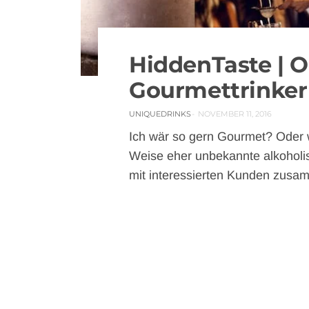
0 COMMENT
HiddenTaste | O
1125 VIEWS
Gourmettrinker
UNIQUEDRINKS
NOVEMBER 11, 2016
Ich wär so gern Gourmet? Oder 
Weise eher unbekannte alkoholi
mit interessierten Kunden zusa