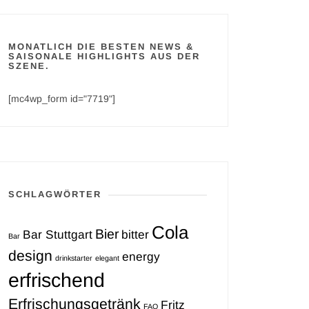
MONATLICH DIE BESTEN NEWS &
SAISONALE HIGHLIGHTS AUS DER
SZENE.
[mc4wp_form id="7719"]
SCHLAGWÖRTER
Cola
Bier
Bar Stuttgart
bitter
Bar
design
energy
drinkstarter
elegant
erfrischend
Erfrischungsgetränk
Fritz
FAQ