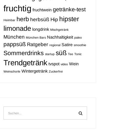
fruchtig
getränke-test
fruchtwein
hipster
herb
herbsüß
Hip
Heimbar
limonade
longdrink
Mischgetränk
München
Nachhaltigkeit
München Bars
paleo
pappsüß
Ratgeber
Satire
regional
smoothie
süß
Sommerdrinks
startup
Tee
Tonic
Trendgetränk
tvspot
Wein
video
Wintergetränk
Weinschorle
Zuckerfrei