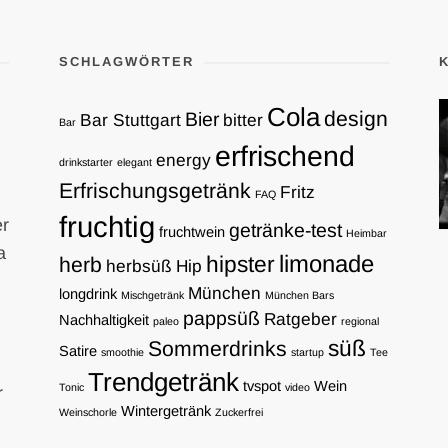
SCHLAGWÖRTER
Cola
design
Bier
Bar Stuttgart
bitter
Bar
erfrischend
energy
drinkstarter
elegant
Erfrischungsgetränk
Fritz
FAQ
fruchtig
er
getränke-test
fruchtwein
Heimbar
a
limonade
hipster
herb
herbsüß
Hip
München
longdrink
Mischgetränk
München Bars
pappsüß
Ratgeber
Nachhaltigkeit
paleo
regional
süß
Sommerdrinks
Satire
smoothie
startup
Tee
Trendgetränk
tvspot
Wein
Tonic
video
r
Wintergetränk
Weinschorle
Zuckerfrei