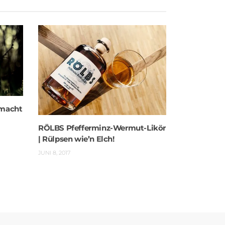
 macht
RÖLBS Pfefferminz-Wermut-Likör
| Rülpsen wie’n Elch!
JUNI 8, 2017