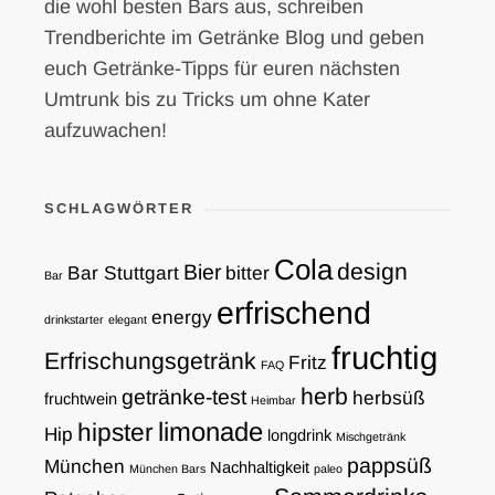
die wohl besten Bars aus, schreiben
Trendberichte im Getränke Blog und geben
euch Getränke-Tipps für euren nächsten
Umtrunk bis zu Tricks um ohne Kater
aufzuwachen!
SCHLAGWÖRTER
Cola
design
Bier
Bar Stuttgart
bitter
Bar
erfrischend
energy
drinkstarter
elegant
fruchtig
Erfrischungsgetränk
Fritz
FAQ
herb
getränke-test
herbsüß
fruchtwein
Heimbar
limonade
hipster
Hip
longdrink
Mischgetränk
pappsüß
München
Nachhaltigkeit
München Bars
paleo