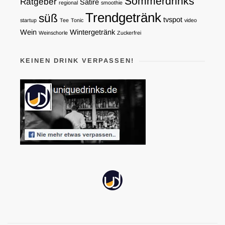
Sommerdrinks
Ratgeber
Satire
regional
smoothie
Trendgetränk
süß
tvspot
startup
Tee
Tonic
video
Wein
Wintergetränk
Weinschorle
Zuckerfrei
KEINEN DRINK VERPASSEN!