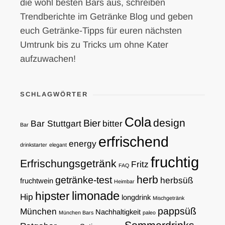
die wohl besten Bars aus, schreiben
Trendberichte im Getränke Blog und geben
euch Getränke-Tipps für euren nächsten
Umtrunk bis zu Tricks um ohne Kater
aufzuwachen!
SCHLAGWÖRTER
Cola
design
Bier
Bar Stuttgart
bitter
Bar
erfrischend
energy
drinkstarter
elegant
fruchtig
Erfrischungsgetränk
Fritz
FAQ
herb
getränke-test
herbsüß
fruchtwein
Heimbar
limonade
hipster
Hip
longdrink
Mischgetränk
pappsüß
München
Nachhaltigkeit
München Bars
paleo