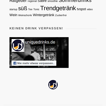
Sommerdrinks
Ratgeber
Satire
regional
smoothie
Trendgetränk
süß
tvspot
startup
Tee
Tonic
video
Wein
Wintergetränk
Weinschorle
Zuckerfrei
KEINEN DRINK VERPASSEN!