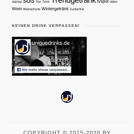
süß
tvspot
startup
Tee
Tonic
video
Wein
Wintergetränk
Weinschorle
Zuckerfrei
KEINEN DRINK VERPASSEN!
COPYRIGHT © 2015-2020 BY