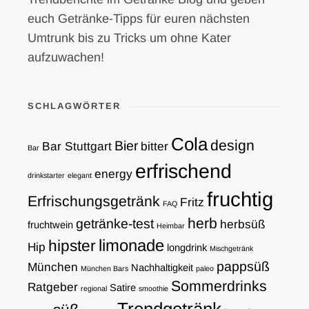
euch Getränke-Tipps für euren nächsten
Umtrunk bis zu Tricks um ohne Kater
aufzuwachen!
SCHLAGWÖRTER
Cola
design
Bier
Bar Stuttgart
bitter
Bar
erfrischend
energy
drinkstarter
elegant
fruchtig
Erfrischungsgetränk
Fritz
FAQ
herb
getränke-test
herbsüß
fruchtwein
Heimbar
limonade
hipster
Hip
longdrink
Mischgetränk
pappsüß
München
Nachhaltigkeit
München Bars
paleo
Sommerdrinks
Ratgeber
Satire
regional
smoothie
Trendgetränk