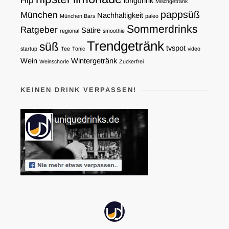
Hip
longdrink
Mischgetränk
pappsüß
München
Nachhaltigkeit
München Bars
paleo
Sommerdrinks
Ratgeber
Satire
regional
smoothie
Trendgetränk
süß
tvspot
startup
Tee
Tonic
video
Wein
Wintergetränk
Weinschorle
Zuckerfrei
KEINEN DRINK VERPASSEN!