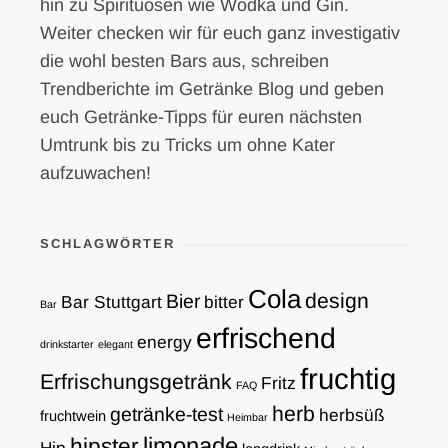
hin zu Spirituosen wie Wodka und Gin.
Weiter checken wir für euch ganz investigativ
die wohl besten Bars aus, schreiben
Trendberichte im Getränke Blog und geben
euch Getränke-Tipps für euren nächsten
Umtrunk bis zu Tricks um ohne Kater
aufzuwachen!
SCHLAGWÖRTER
Cola
design
Bier
Bar Stuttgart
bitter
Bar
erfrischend
energy
drinkstarter
elegant
fruchtig
Erfrischungsgetränk
Fritz
FAQ
herb
getränke-test
herbsüß
fruchtwein
Heimbar
limonade
hipster