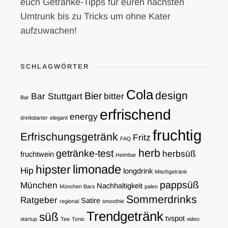
euch Getränke-Tipps für euren nächsten
Umtrunk bis zu Tricks um ohne Kater
aufzuwachen!
SCHLAGWÖRTER
Cola
design
Bier
Bar Stuttgart
bitter
Bar
erfrischend
energy
drinkstarter
elegant
fruchtig
Erfrischungsgetränk
Fritz
FAQ
herb
getränke-test
herbsüß
fruchtwein
Heimbar
limonade
hipster
Hip
longdrink
Mischgetränk
pappsüß
München
Nachhaltigkeit
München Bars
paleo
Sommerdrinks
Ratgeber
Satire
regional
smoothie
Trendgetränk
süß
tvspot
startup
Tee
Tonic
video