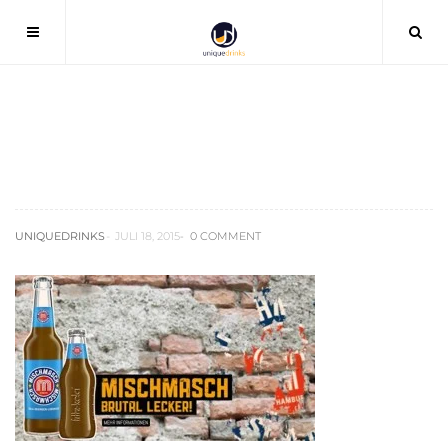
mischmasch_fritz-kola-orangen-
limonade-getränk-test
UNIQUEDRINKS
JULI 18, 2015
0 COMMENT