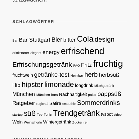
SCHLAGWÖRTER
Cola
design
Bier
Bar Stuttgart
bitter
Bar
erfrischend
energy
drinkstarter
elegant
fruchtig
Erfrischungsgetränk
Fritz
FAQ
herb
getränke-test
herbsüß
fruchtwein
Heimbar
limonade
hipster
Hip
longdrink
Mischgetränk
pappsüß
München
Nachhaltigkeit
München Bars
paleo
Sommerdrinks
Ratgeber
Satire
regional
smoothie
Trendgetränk
süß
tvspot
startup
Tee
Tonic
video
Wein
Wintergetränk
Weinschorle
Zuckerfrei