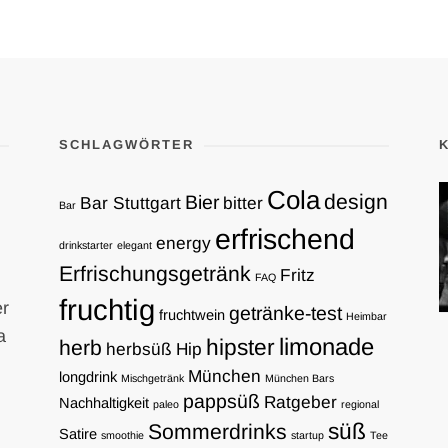
SCHLAGWÖRTER
Cola
design
Bier
Bar Stuttgart
bitter
Bar
erfrischend
energy
drinkstarter
elegant
Erfrischungsgetränk
Fritz
FAQ
fruchtig
er
getränke-test
fruchtwein
Heimbar
a
limonade
hipster
herb
herbsüß
Hip
München
longdrink
Mischgetränk
München Bars
pappsüß
Ratgeber
Nachhaltigkeit
paleo
regional
süß
Sommerdrinks
Satire
smoothie
startup
Tee