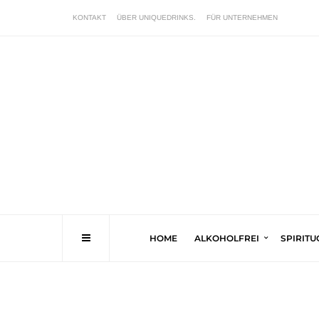
KONTAKT
ÜBER UNIQUEDRINKS.
FÜR UNTERNEHMEN
HOME
ALKOHOLFREI
SPIRIT