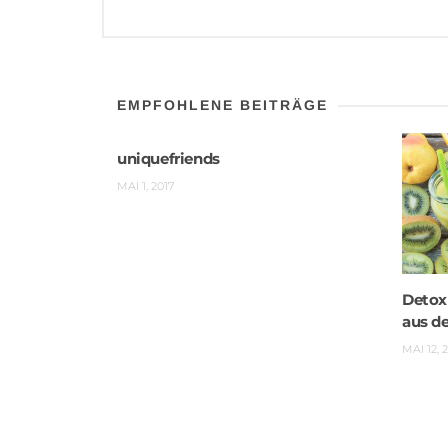
EMPFOHLENE BEITRÄGE
uniquefriends
MAI 1, 2017
Detox
aus de
MAI 12, 