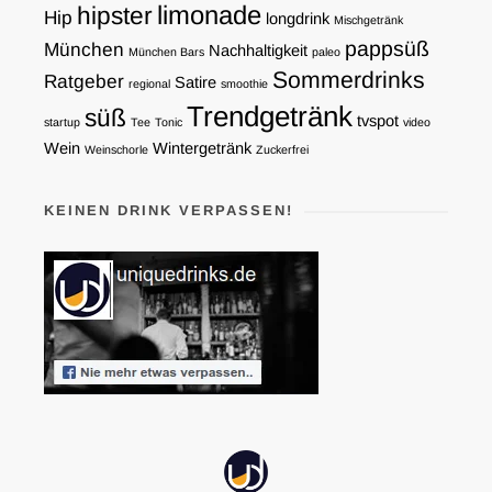
limonade
hipster
Hip
longdrink
Mischgetränk
pappsüß
München
Nachhaltigkeit
München Bars
paleo
Sommerdrinks
Ratgeber
Satire
regional
smoothie
Trendgetränk
süß
tvspot
startup
Tee
Tonic
video
Wein
Wintergetränk
Weinschorle
Zuckerfrei
KEINEN DRINK VERPASSEN!