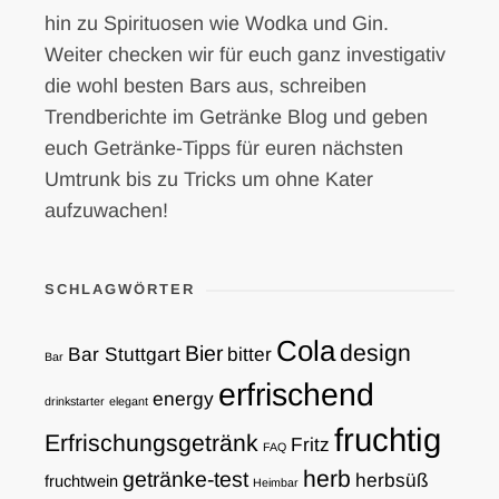
hin zu Spirituosen wie Wodka und Gin.
Weiter checken wir für euch ganz investigativ
die wohl besten Bars aus, schreiben
Trendberichte im Getränke Blog und geben
euch Getränke-Tipps für euren nächsten
Umtrunk bis zu Tricks um ohne Kater
aufzuwachen!
SCHLAGWÖRTER
Cola
design
Bier
Bar Stuttgart
bitter
Bar
erfrischend
energy
drinkstarter
elegant
fruchtig
Erfrischungsgetränk
Fritz
FAQ
herb
getränke-test
herbsüß
fruchtwein
Heimbar